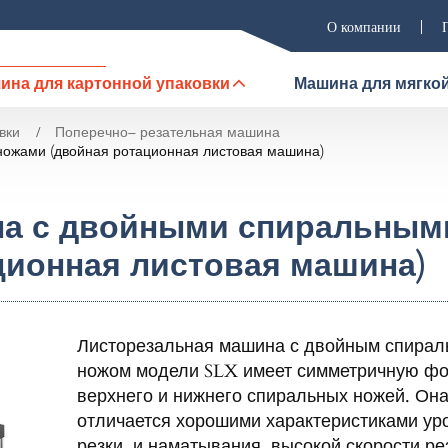
О компании
ина для картонной упаковки
Машина для мягкой
вки
Поперечно– резательная машина
ожами (двойная ротационная листовая машина)
на с двойными спиральным
ционная листовая машина)
Листорезальная машина с двойным спира
ножом модели SLX имеет симметричную ф
верхнего и нижнего спиральных ножей. Он
отличается хорошими характеристиками ур
резки, и наматывания, высокой скорости ре