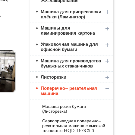
УФ-лакирования
Машина для припрессовки
,
плёнки (Ламинатор)
Машины для
ламинирования картона
Упаковочная машина для
офисной бумаги
Машина для производства
бумажных стаканчиков
Листорезки
Поперечно– резательная
машина
Машина резки бумаги
(Листорезка)
Сервоприводная поперечно–
резательная машина с высокой
точностью HQD-1100CS-3