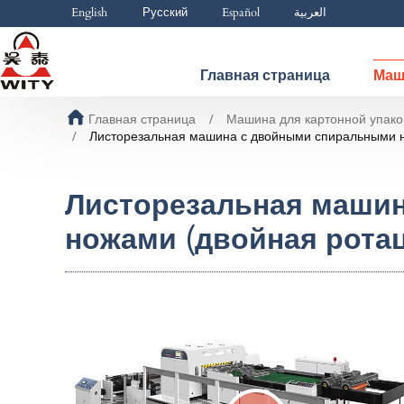
English
Русский
Español
العربية
Главная страница
Маш
Главная страница
Машина для картонной упако
Листорезальная машина с двойными спиральными н
Листорезальная маши
ножами (двойная рота