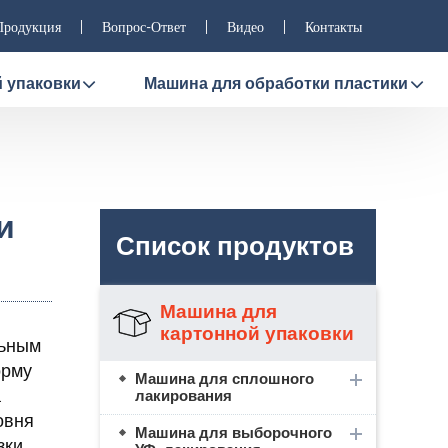
Продукция
Вопрос-Ответ
Видео
Контакты
 упаковки
Машина для обработки пластики
и
Список продуктов
Машина для
картонной упаковки
льным
орму
Машина для сплошного
а
лакирования
овня
Машина для выборочного
зки,