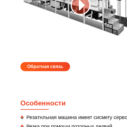
Обратная связь
Особенности
Резатнльная машина имеет сисмету серв
Резка при помощи роторных лезвий.