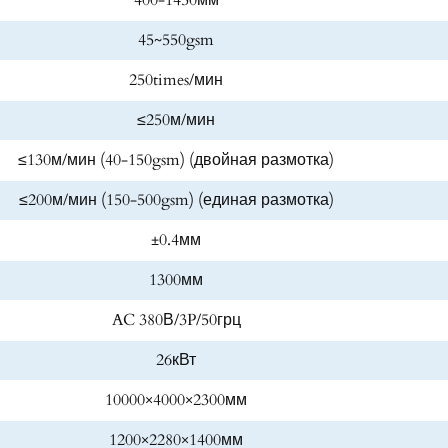
400-1450мм
45~550gsm
250times/мин
≤250м/мин
≤130м/мин (40-150gsm) (двойная размотка)
≤200м/мин (150-500gsm) (единая размотка)
±0.4мм
1300мм
AC 380В/3P/50грц
26кВт
10000×4000×2300мм
1200×2280×1400мм