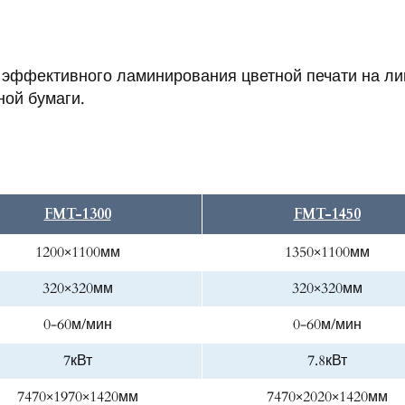
и эффективного ламинирования цветной печати на л
ной бумаги.
FMT-1300
FMT-1450
1200×1100мм
1350×1100мм
320×320мм
320×320мм
0-60м/мин
0-60м/мин
7кВт
7.8кВт
7470×1970×1420мм
7470×2020×1420мм