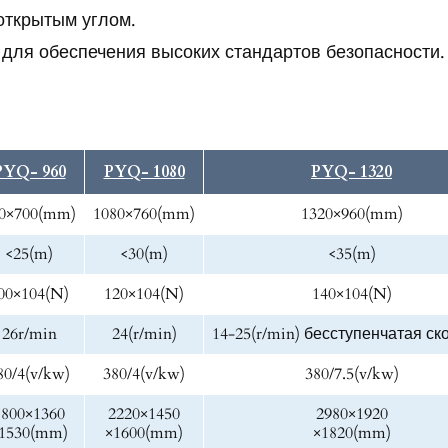
открытым углом.
для обеспечения высоких стандартов безопасности.
PYQ- 960
PYQ- 1080
PYQ- 1320
0×700(mm)
1080×760(mm)
1320×960(mm)
<25(m)
<30(m)
<35(m)
00×104(N)
120×104(N)
140×104(N)
26r/min
24(r/min)
14-25(r/min) бесступенчатая ск
80/4(v/kw)
380/4(v/kw)
380/7.5(v/kw)
1800×1360
2220×1450
2980×1920
1530(mm)
×1600(mm)
×1820(mm)