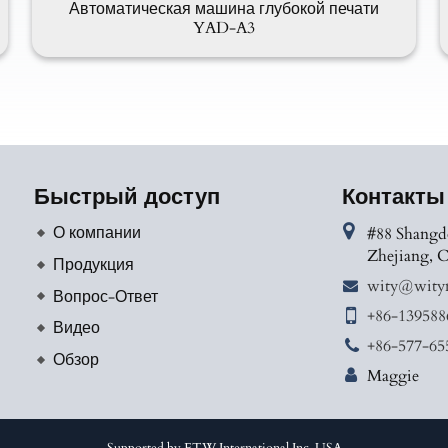
Автоматическая машина глубокой печати
YAD-A3
Быстрый доступ
Контакты
О компании
#88 Shangd
Zhejiang, 
Продукция
wity@wity
Вопрос-Ответ
+86-139588
Видео
+86-577-65
Обзор
Maggie
Supported by ETW International Inc. USA