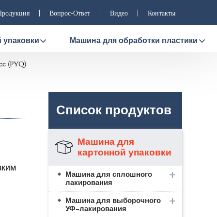
Продукция
Вопрос-Ответ
Видео
Контакты
 упаковки
Машина для обработки пластики
сс (PYQ)
Список продуктов
Машина для
картонной упаковки
зким
Машина для сплошного
лакирования
Машина для выборочного
УФ-лакирования