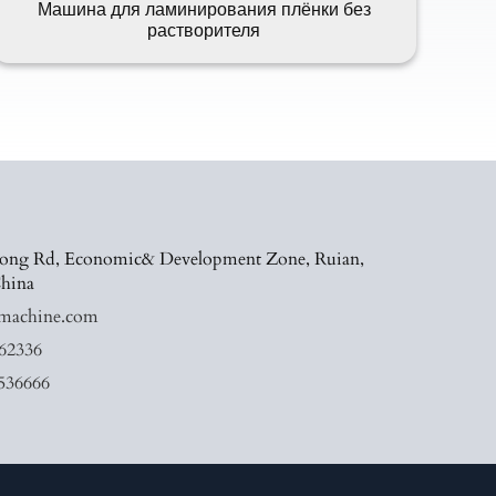
Машина для ламинирования плёнки без
растворителя
ong Rd, Economic& Development Zone, Ruian,
China
machine.com
62336
536666