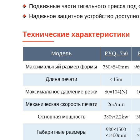
Подвижные части тигельного пресса под 
Надежное защитное устройство доступно 
Технические характеристики
Модель
PYQ- 750
Максимальный размер формы
750×540mm
96
Длина печати
< 15m
Максимальное давление резки
60×104(N)
1
Механическая скорость печати
26r/min
Основная мощность
380v/2.2kw
3
980×1500
Габаритные размеры
×1400mm
×