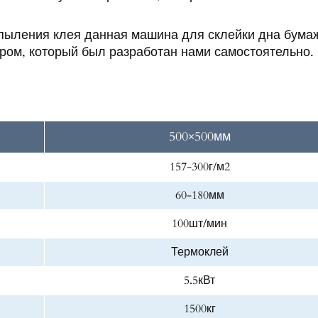
спыления клея данная машина для склейки дна бума
ром, который был разработан нами самостоятельно.
500×500мм
157-300г/м2
60-180мм
100шт/мин
Термоклей
5.5кВт
1500кг