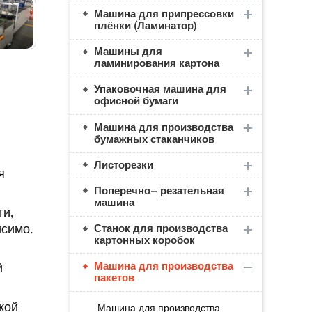
Машина для припрессовки
плёнки (Ламинатор)
Машины для
ламинирования картона
Упаковочная машина для
офисной бумаги
Машина для производства
бумажных стаканчиков
Листорезки
я
Поперечно– резательная
машина
ти,
исимо.
Станок для производства
картонных коробок
Машина для производства
й
пакетов
кой
Машина для производства