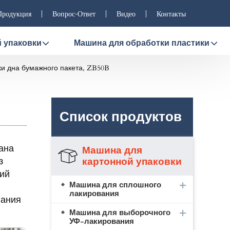
Продукция
Вопрос-Ответ
Видео
Контакты
 упаковки
Машина для обработки пластики
и дна бумажного пакета, ZB50B
Список продуктов
ана
Машина для
картонной упаковки
з
чий
Машина для сплошного
лакирования
вания
Машина для выборочного
УФ-лакирования