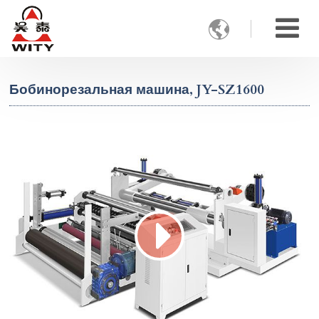

Бобинорезальная машина, JY-SZ1600