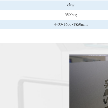
6kw
3500kg
4400×1650×1850mm