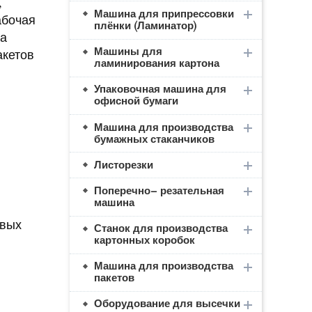
,
Машина для припрессовки
абочая
плёнки (Ламинатор)
ва
Машины для
акетов
ламинирования картона
Упаковочная машина для
офисной бумаги
Машина для производства
бумажных стаканчиков
Листорезки
Поперечно– резательная
машина
евых
Станок для производства
картонных коробок
Машина для производства
пакетов
Оборудование для высечки