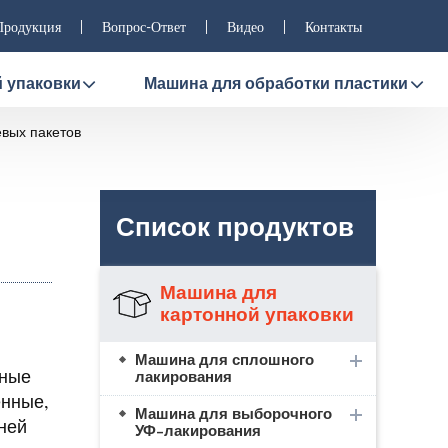
Продукция
Вопрос-Ответ
Видео
Контакты
 упаковки
Машина для обработки пластики
вых пакетов
Список продуктов
Машина для
картонной упаковки
Машина для сплошного
нные
лакирования
енные,
Машина для выборочного
ней
УФ-лакирования