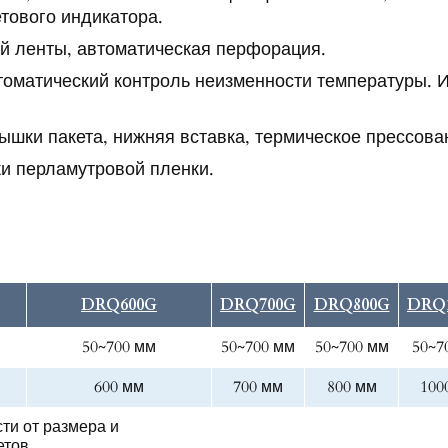
тового индикатора.
й ленты, автоматическая перфорация.
томатический контроль неизменности температуры. И
ышки пакета, нижняя вставка, термическое прессова
ки перламутровой пленки.
DRQ600G
DRQ700G
DRQ800G
DRQ
50~700 мм
50~700 мм
50~700 мм
50~7
600 мм
700 мм
800 мм
100
сти от размера и
етов