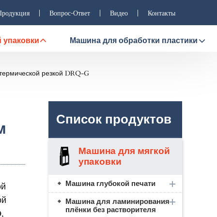
Продукция
Вопрос-Ответ
Видео
Контакты
 упаковки
Машина для обработки пластики
 термической резкой DRQ-G
Список продуктов
м
Машина для мягкой
упаковки
Машина глубокой печати
ой
ой
Машина для ламинирования
плёнки без растворителя
,