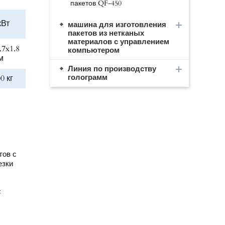
пакетов QF-450
кВт
машина для изготовления
пакетов из нетканых
материалов с управлением
.7x1.8
компьютером
м
Линия по производству
голограмм
0 кг
тов с
езки
с