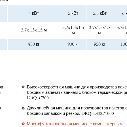
4 кВт
5 кВт
5.5 кВт
6 
3.7x1.4x1.5
3.7x1.5x1.8
3.7x1
3.7x1.3x1.5 м
м
м
850 кг
900 кг
950 кг
100
ов
Высокоскоростная машина для производства паке
м
боковым запечатыванием с блоком термической р
DRQ-C700
ы
Двухлинейная машина для производства пакетов 
боковой запайкой и резкой, DRQ-D800/1000
Многофункциональная машина с компьютерным