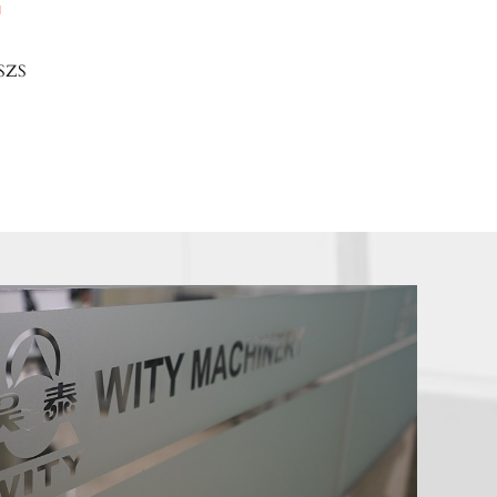
м
 SZS